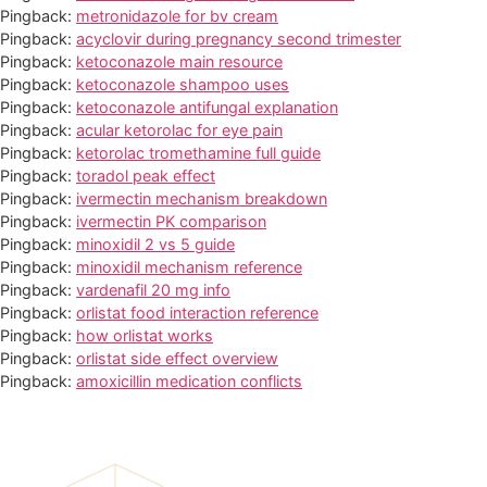
Pingback:
metronidazole for bv cream
Pingback:
acyclovir during pregnancy second trimester
Pingback:
ketoconazole main resource
Pingback:
ketoconazole shampoo uses
Pingback:
ketoconazole antifungal explanation
Pingback:
acular ketorolac for eye pain
Pingback:
ketorolac tromethamine full guide
Pingback:
toradol peak effect
Pingback:
ivermectin mechanism breakdown
Pingback:
ivermectin PK comparison
Pingback:
minoxidil 2 vs 5 guide
Pingback:
minoxidil mechanism reference
Pingback:
vardenafil 20 mg info
Pingback:
orlistat food interaction reference
Pingback:
how orlistat works
Pingback:
orlistat side effect overview
Pingback:
amoxicillin medication conflicts